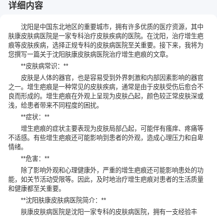
详细内容
沈阳是中国东北地区的重要城市，拥有许多优质的医疗资源，其中
肤康皮肤病医院是一家专科治疗皮肤疾病的医院。在沈阳，治疗增生疤
痕等皮肤疾病，选择正规专科的皮肤病医院至关重要。接下来，我将为
您撰写一篇关于沈阳肤康皮肤病医院治疗增生疤痕的文章。
**皮肤病常识：**
皮肤是人体的器官，也是容易受到外界刺激和内部因素影响的器官
之一。增生疤痕是一种常见的皮肤疾病，通常是由于皮肤受伤后愈合不
良而形成的。增生疤痕在外观上呈现为皮肤凸起，颜色较正常皮肤深或
浅，给患者带来不同程度的困扰。
**症状：**
增生疤痕的症状主要表现为皮肤局部凸起，可能伴有瘙痒、疼痛等
不适感。有些增生疤痕还可能影响到患者的外观，造成心理压力和自卑
情绪。
**危害：**
除了影响外观和心理健康外，严重的增生疤痕还可能影响患处的功
能，如关节活动受限等。因此，及时地治疗增生疤痕对患者的生活质量
和健康都至关重要。
**沈阳肤康皮肤病医院简介：**
肤康皮肤病医院是沈阳一家专科的皮肤病医院，拥有一支经验丰