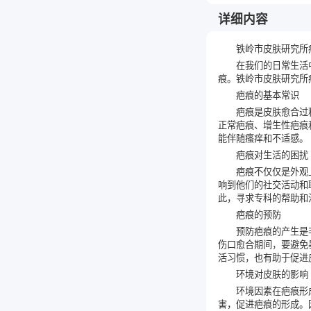
详细内容
铁岭市皮肤研究所
在我们的日常生活
痕。铁岭市皮肤研究所
疤痕的基本常识
疤痕是皮肤愈合过
正常疤痕、增生性疤痕
能伴随瘙痒和不适感。
疤痕对生活的困扰
疤痕不仅仅是外观
响到他们的社交活动和
此，寻求专科的帮助和
疤痕的预防
预防疤痕的产生是
伤口愈合期间，要避免
活习惯，也有助于促进
环境对皮肤的影响
环境因素在疤痕形
害，促进疤痕的形成。