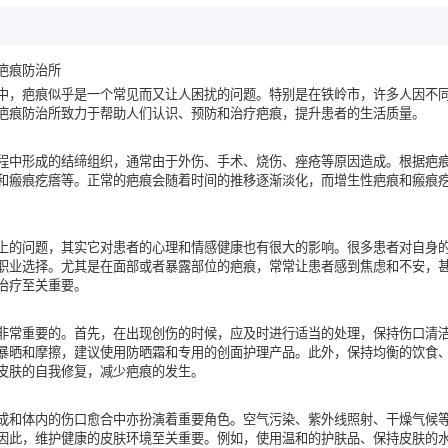
疤痕防治所
中，疤痕似乎是一个常见而又让人困扰的问题。特别是在铁岭市，许多人因不
疤痕防治所致力于帮助人们认识、预防和治疗疤痕，提升患者的生活质量。
程中形成的结缔组织，通常由于外伤、手术、烧伤、痤疮等原因造成。根据疤
和瘢痕疙瘩等。正常的疤痕会随着时间的推移逐渐淡化，而增生性疤痕和瘢痕
上的问题，其实它对患者的心理和情感健康也有很大的影响。很多患者对自身
职业选择。尤其是在面部或者暴露部位的疤痕，常常让患者感到焦虑和不安，
治疗至关重要。
非常重要的。首先，在出现创伤的时候，应及时进行适当的处理，保持伤口清
暴晒和摩擦，建议使用防晒霜和专用的创面护理产品。此外，保持均衡的饮食
皮肤的自我修复，减少疤痕的发生。
成和体内的伤口愈合中亦扮演着重要角色。空气污染、紫外线照射、干燥气候
因此，维护健康的皮肤环境至关重要。例如，使用温和的护肤品、保持皮肤的